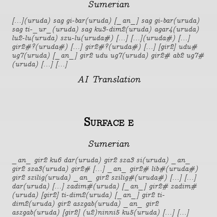
Sumerian
[...](uruda) sag gi-bar(uruda) [_an_] sag gi-bar(uruda)
sag ti-_ur_(uruda) sag ku3-dim2(uruda) agar4(uruda)
lu2-lu(uruda) szu-lu(uruda#) [...] [...](uruda#) [...]
gir2#?(uruda#) [...] gir2#?(uruda#) [...] [gir2] udu#
ug7(uruda) [_an_] gir2 udu ug7(uruda) gir2# ab2 ug7#
(uruda) [...] [...]
AI Translation
Surface e
Sumerian
_an_ gir2 ku6 dar(uruda) gir2 sza3 si(uruda) _an_
gir2 sza3(uruda) gir2# [...] _an_ gir2# lib#(uruda#)
gir2 szilig(uruda) _an_ gir2 szilig#(uruda#) [...] [...]
dar(uruda) [...] zadim#(uruda) [_an_] gir2# zadim#
(uruda) [gir2] ti-dim2(uruda) [_an_] gir2 ti-
dim2(uruda) gir2 aszgab(uruda) _an_ gir2
aszgab(uruda) [gir2] (u2)ninni5 ku5(uruda) [...] [...]