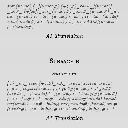
szen(uruda) [...](uruda#) (+gu#)_kak#_[(uruda)]
_an#_ (+[gu])_kak_(uruda#) _sza#_(uruda#) _an
sza_(uruda) si-_tar_(uruda) [_an_] si-_tar_(uruda)
x-me(uruda#) x [...](uruda#) x |_hi_xASZ2|(uruda)
[...](uruda#)
AI Translation
Surface b
Sumerian
[...] _an_ szen (+gu3)_kak_(uruda) sagszu(uruda)
[_an_] sagszu(uruda) [...] gin2#(uruda) [...] gin2#
(uruda) [...](uruda) [...](uruda) [...] bulug4#(uruda#)
[...] [...] la# [...] _an#_ bulug4 sal-la#(uruda) bulug4
me(uruda) _an#_ bulug4 [me](uruda#) [bulug4] szu#
(uruda#) _an_ bulug4# [szu](uruda#) bulug4# [...]
AI Translation