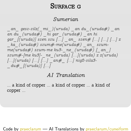
Surface g
Sumerian
_an_ gesz-zilx(_mi_)(uruda) _an du_(uruda#) _an
an du_(uruda#) _hi gar_(uruda#) _an hi
gar_[(uruda)] szen szu [...] _an_ szen# [...] [...] [...] x
_ka_(uruda#) szum#-me(uruda#) _an_ szum-
me(uruda#) szum-me ku3-_ne_(uruda#) [_an_]
szum#-[me ku3]-_ne_(uruda) [...](uruda) x x(uruda)
[...](uruda) [...] [...] _an#_ [...] nig2-sila3-
_du#_[(uruda)] [...]
AI Translation
... a kind of copper ... a kind of copper ... a kind of
copper ...
Code by
praeclarum
— AI Translations by
praeclarum/cuneiform