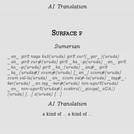
AI Translation
Surface f
Sumerian
_an_ gir2 naga ku5(uruda) gir2 sur!(_gar_)(uruda)
_an_ gir2 sur#(uruda) gir2 _ka_-gi(uruda) _an_ gir2
_ka_-gi(uruda) gir2 _ka_(uruda) _an#_ gir2
_ka_(uruda#) szum#(uruda) [_an_] szum#(uruda)
szum sal-la(uruda) _an_ szum sal#-la(uruda) _tag#_-
bar(uruda) _an tag_-bar#(uruda) nin-ugur2(uruda)
_an_ nin-ugur2(uruda#) szakirx(|_giszgal_xGA|)
(uruda) [...] x(uruda) [...]
AI Translation
a kind of ... a kind of ...