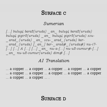
Surface c
Sumerian
[...] bulug4 bara2(uruda) _an_ bulug4 bara2(uruda)
bulug4 gigir2(uruda) _an_ bulug4 gigir2(uruda) szu-
_arad_(uruda) _an_ szu-_arad_(uruda) bar-
_arad_(uruda) [_an_] bar-_arad#_(uruda#) nu-i7-
[...] [...] A [...] [...] _an_ nu-a-[...] nu-u2-sumur#-[...]
_an_ nu-u2-sumur(uruda) dim# [...]
AI Translation
... a copper ... a copper ... a copper ... a copper ... a copper
... a copper ... a copper ... a copper ... a copper ... a copper
... a copper ... a copper ... .
Surface d