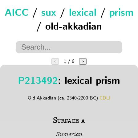
AICC
/
sux
/
lexical
/
prism
/ old-akkadian
1 / 6
<
>
P213492
: lexical prism
Old Akkadian (ca. 2340-2200 BC)
CDLI
Surface a
Sumerian